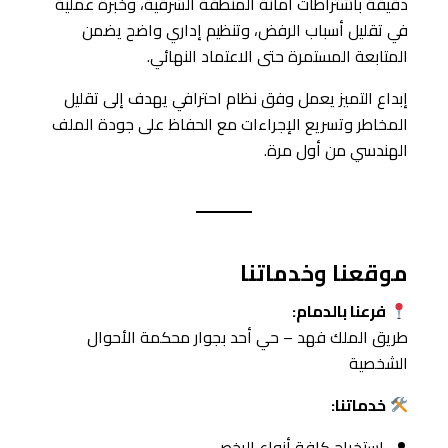
دقيقة باشتراطات أمانة المنطقة الشرقية، وخبرة عملية
في تقليل أسباب الرفض، وتنظيم إداري واضح يضمن
المتابعة المستمرة حتى الاعتماد النهائي.
إبداع التميز يعمل وفق نظام احترافي يهدف إلى تقليل
المخاطر وتسريع الإجراءات مع الحفاظ على جودة الملف
الهندسي من أول مرة.
موقعنا وخدماتنا
فرعنا بالدمام:
ﻃﺮﻳﻖ الملك ﻓﻬﺪ – ﺣﻲ أﺣﺪ ﺑﺠﻮار ﻣﺤﻜﻤﺔ اﻷﺣﻮال
اﻟﺸﺨﺼﻴﺔ
خدماتنا:
استخراج كافة أنواع الرخص