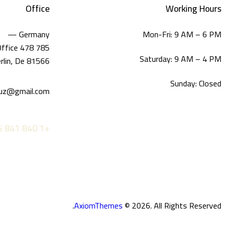
Office
Working Hours
Germany —
Mon-Fri: 9 AM – 6 PM
785 15h Street, Office 478
Saturday: 9 AM – 4 PM
rlin, De 81566
Sunday: Closed
uz@gmail.com
+1 840 841 25 69
AxiomThemes
© 2026. All Rights Reserved.