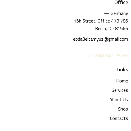
Office
Germany —
785 15h Street, Office 478
Berlin, De 81566
ebda3eltamyuz@gmail.com
+1 840 841 25 69
Links
Home
Services
About Us
Shop
Contacts